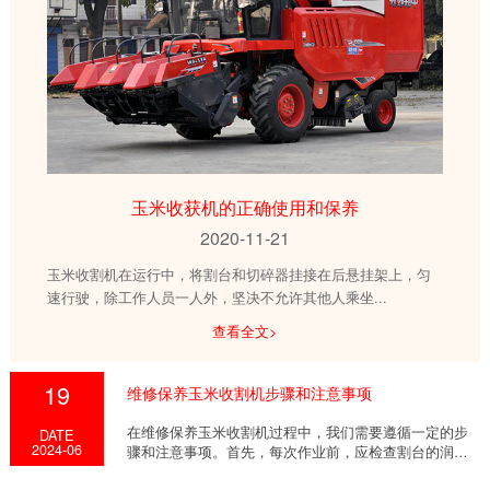
玉米收获机的正确使用和保养
2020-11-21
玉米收割机在运行中，将割台和切碎器挂接在后悬挂架上，匀
速行驶，除工作人员一人外，坚决不允许其他人乘坐...
查看全文>
19
维修保养玉米收割机步骤和注意事项
在维修保养玉米收割机过程中，我们需要遵循一定的步
DATE
2024-06
骤和注意事项。首先，每次作业前，应检查割台的润滑
情况...