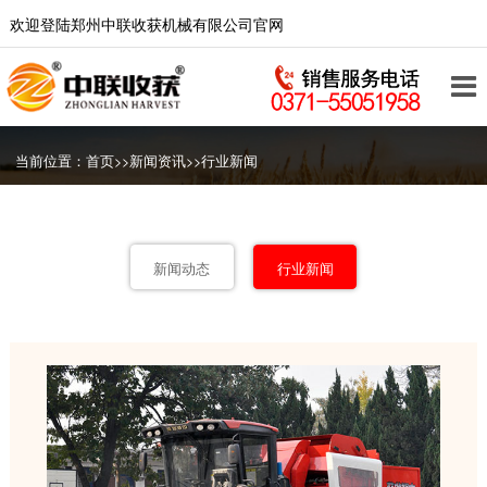
欢迎登陆郑州中联收获机械有限公司官网
当前位置：
首页
>>
新闻资讯
>>
行业新闻
新闻动态
行业新闻