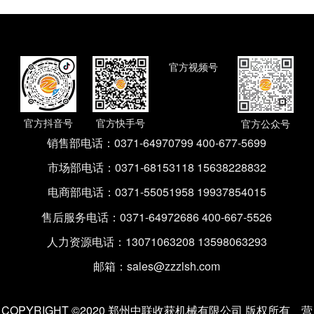
官方视频号
官方抖音号
官方快手号
官方公众号
销售部电话：
0371-64970799 400-677-5699
市场部电话：
0371-68153118 15638228832
电商部电话：
0371-55051958 19937854015
售后服务电话：
0371-64972686 400-667-5526
人力资源电话：
13071063208 13598063293
邮箱：
sales@zzzlsh.com
COPYRIGHT ©2020 郑州中联收获机械有限公司 版权所有
营