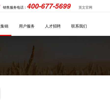
400-677-5699
销售服务电话：
英文官网
频集锦
用户服务
人才招聘
联系我们
视频
辣椒收获机
服务支持
用户视频
校园招聘
经销商视频
维保常识
社会招聘
配件支持
加入
ucts Video
Chilli Combine Harvester
Service Support
Users Video
Campus Hiring
Dealers Video
Maintenance Knowledge
Society Hiring
Accessories 
Join
人才培养
问题解答
政策补贴
Personnel Training
Q & A
Policy Subsidy
er