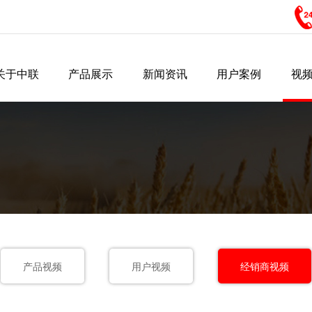
关于中联
产品展示
新闻资讯
用户案例
视
企业简介
谷物联合收割机
企业ＶＲ
新闻动态
花生捡拾收获机
企业资质
行业新闻
产品
Company Introduction
Grain Combine Harvester
Online View
Company News
Peanut Combine Harvester
Company Qualification
Industry News
Prod
企业文化
企业荣誉
社会责任
玉米收获机
玉米籽粒收获机
Corporate Culture
Company Honours
Society Responsibility
Corn Combine Harvester
Corn Kernel Combine Harvest
产品视频
用户视频
经销商视频