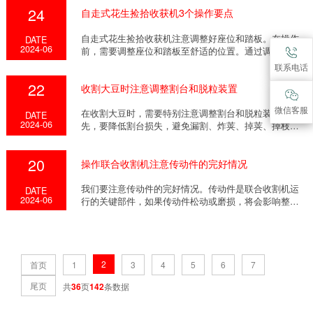
24
自走式花生捡拾收获机3个操作要点
自走式花生捡拾收获机注意调整好座位和踏板。在操作
DATE
2024-06
前，需要调整座位和踏板至舒适的位置。通过调整座椅
的高...
联系电话
22
收割大豆时注意调整割台和脱粒装置
微信客服
在收割大豆时，需要特别注意调整割台和脱粒装置。首
DATE
2024-06
先，要降低割台损失，避免漏割、炸荚、掉荚、掉枝等
现象...
20
操作联合收割机注意传动件的完好情况
我们要注意传动件的完好情况。传动件是联合收割机运
DATE
2024-06
行的关键部件，如果传动件松动或磨损，将会影响整个
机器...
2
首页
1
3
4
5
6
7
尾页
共
36
页
142
条数据