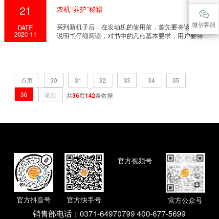
21
农机“养护”秘籍
微信客服
买到新机子后，在发动机的使用前，首先要将该机使用
DATE
2020-11
说明书仔细阅读，对书中的几点基本要求，用户要特别
注意...
首页
30
31
32
33
34
35
36
尾页
共
36
页
142
条数据
官方视频号
官方抖音号
官方快手号
官方公众号
销售部电话：
0371-64970799 400-677-5699