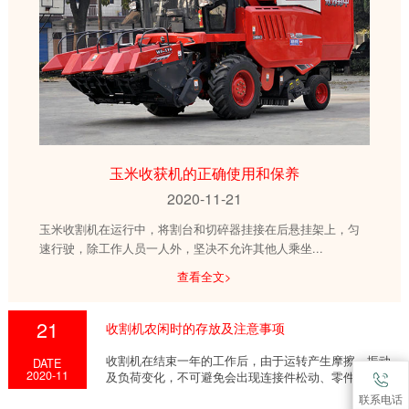
玉米收获机的正确使用和保养
2020-11-21
玉米收割机在运行中，将割台和切碎器挂接在后悬挂架上，匀
速行驶，除工作人员一人外，坚决不允许其他人乘坐...
查看全文>
21
收割机农闲时的存放及注意事项
收割机在结束一年的工作后，由于运转产生摩擦、振动
DATE
2020-11
及负荷变化，不可避免会出现连接件松动、零件磨损、
配合...
联系电话