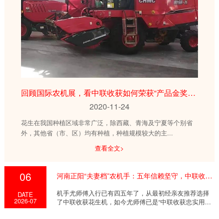
回顾国际农机展，看中联收获如何荣获“产品金奖”！
2020-11-24
花生在我国种植区域非常广泛，除西藏、青海及宁夏等个别省
外，其他省（市、区）均有种植，种植规模较大的主...
查看全文>
06
河南正阳“夫妻档”农机手：五年信赖坚守，中联收获相伴致富
机手尤师傅入行已有四五年了，从最初经亲友推荐选择
DATE
2026-07
了中联收获花生机，如今尤师傅已是“中联收获忠实用
户”...