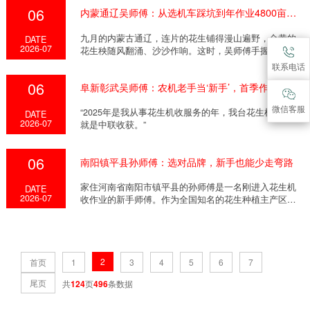
06
内蒙通辽吴师傅：从选机车踩坑到年作业4800亩，靠谱产品才是增收底气
九月的内蒙古通辽，连片的花生铺得漫山遍野，金黄的
DATE
2026-07
花生秧随风翻涌、沙沙作响。这时，吴师傅手握方向
盘，收...
联系电话
06
阜新彰武吴师傅：农机老手当‘新手’，首季作业获丰收
微信客服
“2025年是我从事花生机收服务的年，我台花生机选择的
DATE
2026-07
就是中联收获。”
06
南阳镇平县孙师傅：选对品牌，新手也能少走弯路
家住河南省南阳市镇平县的孙师傅是一名刚进入花生机
DATE
2026-07
收作业的新手师傅。作为全国知名的花生种植主产区，
南阳...
2
首页
1
3
4
5
6
7
尾页
共
124
页
496
条数据