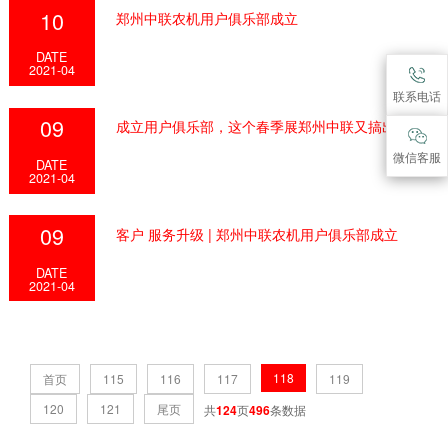
10
郑州中联农机用户俱乐部成立
DATE
2021-04
联系电话
09
成立用户俱乐部，这个春季展郑州中联又搞出了“大事情”！
微信客服
DATE
2021-04
09
客户 服务升级 | 郑州中联农机用户俱乐部成立
DATE
2021-04
118
首页
115
116
117
119
120
121
尾页
共
124
页
496
条数据