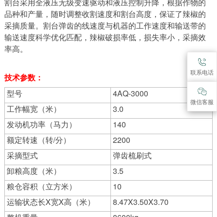
割台采用全液压无级变速驱动和液压控制升降，根据作物的
品种和产量，随时调整收割速度和割台高度，保证了辣椒的
采摘质量。割台弹齿的线速度与机器的工作速度和输送带的
输送速度科学优化匹配，辣椒破损率低，损失率小，采摘效
率高。
联系电话
技术参数：
型号
4AQ-3000
微信客服
工作幅宽（米）
3.0
发动机功率（马力）
140
额定转速（转/分）
2200
采摘型式
弹齿梳刷式
卸粮高度（米）
3.5
粮仓容积（立方米）
10
运输状态长X宽X高（米）
8.47X3.50X3.70