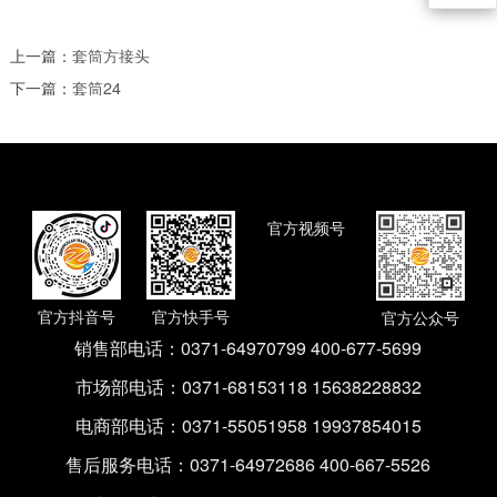
上一篇：
套筒方接头
下一篇：
套筒24
官方视频号
官方抖音号
官方快手号
官方公众号
销售部电话：
0371-64970799 400-677-5699
市场部电话：
0371-68153118 15638228832
电商部电话：
0371-55051958 19937854015
售后服务电话：
0371-64972686 400-667-5526